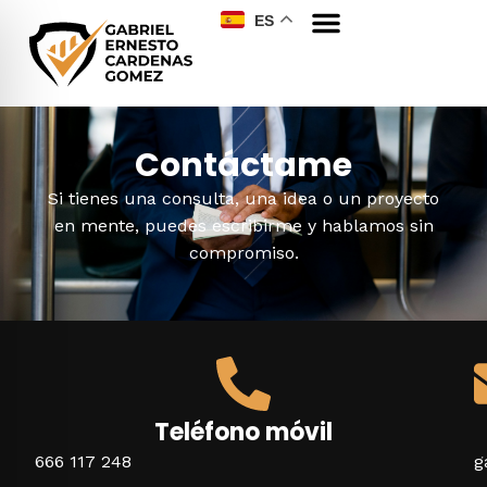
ES
Contáctame
Si tienes una consulta, una idea o un proyecto
en mente, puedes escribirme y hablamos sin
compromiso.
Teléfono móvil
666 117 248
g